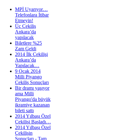
MPİ Uyarıyor…
Telefonlara İtibar
Etmeyin!
Üç Çekiliş
Ankara’da
yapılacak
Biletlere %25
Zam Geldi
2014 İlk Çekilişi
Ankara’da
Yapılacak…
9 Ocak 2014
Milli Piyango
Çekiliş Sonuçları
Bir dramı yaşıyor
ama Milli
Piyango'da büyük
ikramiye kazanan
bileti sattı
2014 Yılbaşı Özel
Çekilişi Başladı…
2014 Yılbaşı Özel
Çekilişin
Sonuçları - Tam