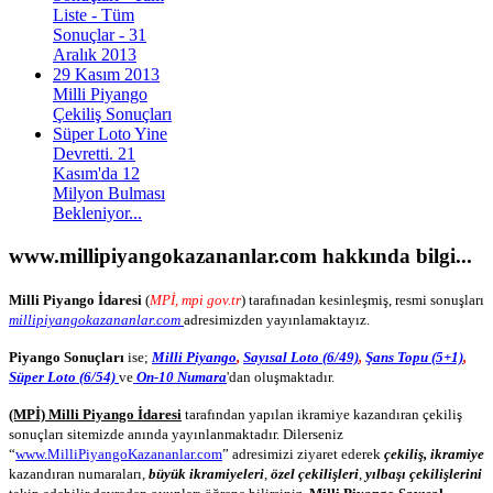
Liste - Tüm
Sonuçlar - 31
Aralık 2013
29 Kasım 2013
Milli Piyango
Çekiliş Sonuçları
Süper Loto Yine
Devretti. 21
Kasım'da 12
Milyon Bulması
Bekleniyor...
www.millipiyangokazananlar.com
hakkında bilgi...
Milli Piyango İdaresi
(
MPİ, mpi gov.tr
) tarafınadan kesinleşmiş, resmi sonuşları
millipiyangokazananlar.com
adresimizden yayınlamaktayız.
Piyango Sonuçları
ise;
Milli Piyango
,
Sayısal Loto (6/49)
,
Şans Topu (5+1)
,
Süper Loto (6/54)
ve
On-10 Numara
'dan oluşmaktadır.
(MPİ) Milli Piyango İdaresi
tarafından yapılan ikramiye kazandıran çekiliş
sonuçları sitemizde anında yayınlanmaktadır. Dilerseniz
“
www.MilliPiyangoKazananlar.com
” adresimizi ziyaret ederek
çekiliş, ikramiye
kazandıran numaraları,
büyük ikramiyeleri
,
özel çekilişleri
,
yılbaşı çekilişlerini