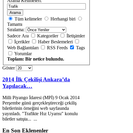
Arama Kelimeleri:
Arama
Tüm kelimeler
Herhangi biri
Tamamı
Sıralama:
Sadece Ara
Kategoriler
İletişimler
İçerikler
Haber Beslemeleri
Web Bağlantıları
RSS Feeds
Tags
Yorumlar
Toplam: Bir netice bulundu.
Göster
2014 İlk Çekilişi Ankara’da
Yapılacak…
Milli Piyango İdaresi (MPİ) 9 Ocak 2014
Perşembe günü gerçekleştireceği çekiliş
biletlerinin örneğini web sayfasında
yayınladı. "
Trafik
te Hız Uyarısı" konulu
biletler satışta... ...
En
Son Eklenenler