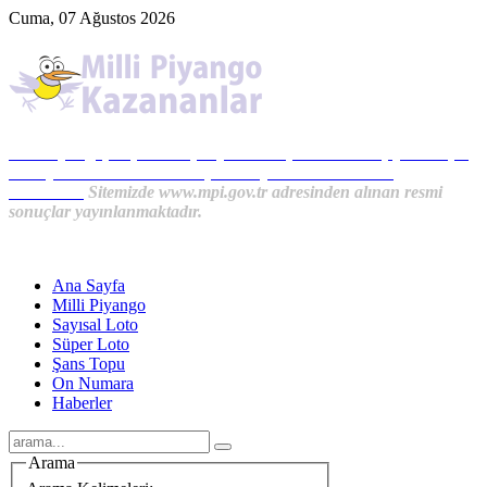
Cuma, 07 Ağustos 2026
Milli Piyango, Süper Loto, Sayısal Loto, On Numara, Şans Topu
Sonuçları ve MPİ Haberleri, İkramiye Kazananlardan
Haberler...
Sitemizde www.mpi.gov.tr adresinden alınan resmi
sonuçlar yayınlanmaktadır.
Ana Sayfa
Milli Piyango
Sayısal Loto
Süper Loto
Şans Topu
On Numara
Haberler
Arama