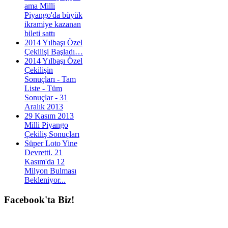
ama Milli
Piyango'da büyük
ikramiye kazanan
bileti sattı
2014 Yılbaşı Özel
Çekilişi Başladı…
2014 Yılbaşı Özel
Çekilişin
Sonuçları - Tam
Liste - Tüm
Sonuçlar - 31
Aralık 2013
29 Kasım 2013
Milli Piyango
Çekiliş Sonuçları
Süper Loto Yine
Devretti. 21
Kasım'da 12
Milyon Bulması
Bekleniyor...
Facebook'ta
Biz!