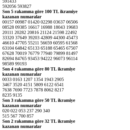
591433
592056 593827
Son 5 rakamına göre
100 TL ikramiye
kazanan numaralar
00157 00987 01420 02298 03637 06506
08528 09385 16617 16988 18043 19683
20111 20282 20816 21124 21598 22492
33320 37649 39203 42809 44300 45473
46610 47705 55211 56659 60595 61568
63104 64842 65133 65188 65465 67507
67628 70019 76779 77940 79899 81497
82694 84765 93453 94222 96073 96114
98589 99193
Son 4 rakamına göre
80 TL ikramiye
kazanan numaralar
0033 0163 1207 1354 1943 2905
3467 3520 4151 5809 6122 6541
7638 7690 7723 7878 8062 8217
8235 9135
Son 3 rakamına göre
50 TL ikramiye
kazanan numaralar
020 022 053 237 290 340
515 567 700 857
Son 2 rakamına göre
32 TL ikramiye
kazanan numaralar