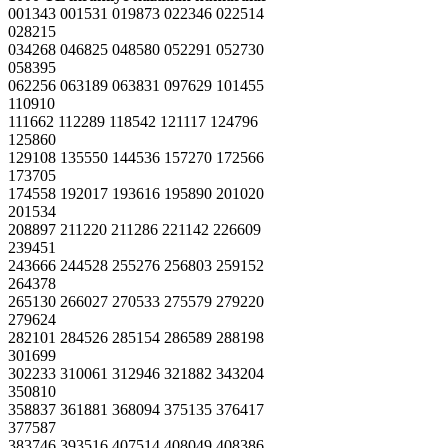
001343 001531 019873 022346 022514
028215
034268 046825 048580 052291 052730
058395
062256 063189 063831 097629 101455
110910
111662 112289 118542 121117 124796
125860
129108 135550 144536 157270 172566
173705
174558 192017 193616 195890 201020
201534
208897 211220 211286 221142 226609
239451
243666 244528 255276 256803 259152
264378
265130 266027 270533 275579 279220
279624
282101 284526 285154 286589 288198
301699
302233 310061 312946 321882 343204
350810
358837 361881 368094 375135 376417
377587
383746 393516 407514 408049 408386