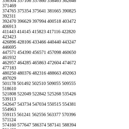
356504 357106 357860 358465 362646
371469
374765 375354 375641 381665 390825
392311
392470 396629 397994 400518 403472
406913
411443 414145 415823 417116 422820
423423
426896 428106 433466 440440 443247
446695
447571 454390 456571 457098 460650
461932
462957 464285 465863 472604 474672
477183
480250 480376 482316 488663 492063
497029
501178 501492 502510 509055 509555
518610
521808 522049 522842 525268 535426
539113
542647 543734 547034 550515 554381
554963
559115 561241 562556 563377 570396
571124
574160 577647 586374 587141 588394