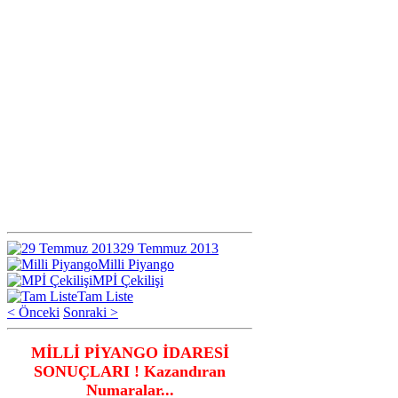
29 Temmuz 2013
Milli Piyango
MPİ Çekilişi
Tam Liste
< Önceki
Sonraki >
MİLLİ PİYANGO İDARESİ
SONUÇLARI ! Kazandıran
Numaralar...