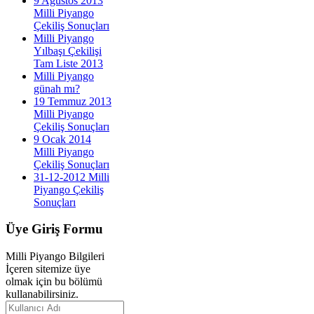
9 Ağustos 2013
Milli Piyango
Çekiliş Sonuçları
Milli Piyango
Yılbaşı Çekilişi
Tam Liste 2013
Milli Piyango
günah mı?
19 Temmuz 2013
Milli Piyango
Çekiliş Sonuçları
9 Ocak 2014
Milli Piyango
Çekiliş Sonuçları
31-12-2012 Milli
Piyango Çekiliş
Sonuçları
Üye
Giriş Formu
Milli Piyango Bilgileri
İçeren sitemize üye
olmak için bu bölümü
kullanabilirsiniz.