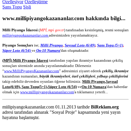
Özelleşiyor
Özelleştirme
Şans Topu
Şişli
www.millipiyangokazananlar.com
hakkında bilgi...
Milli Piyango İdaresi
(
MPİ, mpi gov.tr
) tarafınadan kesinleşmiş, resmi sonuşları
millipiyangokazananlar.com
adresimizden yayınlamaktayız.
Piyango Sonuçları
ise;
Milli Piyango
,
Sayısal Loto (6/49)
,
Şans Topu (5+1)
,
Süper Loto (6/54)
ve
On-10 Numara
'dan oluşmaktadır.
(MPİ) Milli Piyango İdaresi
tarafından yapılan ikramiye kazandıran çekiliş
sonuçları sitemizde anında yayınlanmaktadır. Dilerseniz
“
www.MilliPiyangoKazananlar.com
” adresimizi ziyaret ederek
çekiliş, ikramiye
kazandıran numaraları,
büyük ikramiyeleri
,
özel çekilişleri
,
yılbaşı çekilişlerini
takip edebilir devreden oyunları öğrene bilirsiniz.
Milli Piyango
,
Sayısal
Loto
(6/49)
,
Şans Topu
(5+1)
,
Süper Loto (6/54)
ve
On-10 Numara
'dan haberdar
olmak için
www.millipiyangokazananlar.com
'a tıklamanız yeterli...
miilipiyangokazananlar.com 01.11.2013 tarihde
BiReklam.org
adresi tarafından alınarak "Sosyal Proje" kapsamında yeni yayın
hayatına başlamıştır.