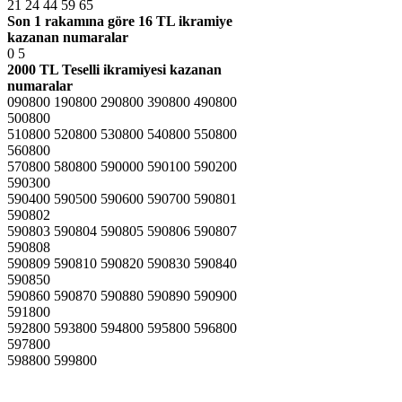
21 24 44 59 65
Son 1 rakamına göre
16 TL ikramiye
kazanan numaralar
0 5
2000 TL Teselli ikramiyesi kazanan
numaralar
090800 190800 290800 390800 490800
500800
510800 520800 530800 540800 550800
560800
570800 580800 590000 590100 590200
590300
590400 590500 590600 590700 590801
590802
590803 590804 590805 590806 590807
590808
590809 590810 590820 590830 590840
590850
590860 590870 590880 590890 590900
591800
592800 593800 594800 595800 596800
597800
598800 599800