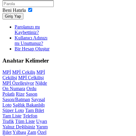
Beni Hatırla
Giriş Yap
Parolanızı mı
Kaybettiniz?
Kullanıcı Adınızı
mı Unuttunuz?
Bir Hesap Oluştur
Anahtar
Kelimeler
MPİ
MPİ Çekiliş
MPİ
Çekilişi
MPİ Çelkilişi
MPİ Özelleşiyor
Niğde
On Numara
Ordu
Polatlı
Rize
Sason
Sason/Batman
Sayısal
Loto
Sağlık Bakanlığı
Süper Loto
Tam Bilet
Tam Liste
Telefon
Trafik
Tüm Liste
Uyarı
Yalnız Değilsiniz
Yarım
Bilet
Yılbaşı
Zam
Özel