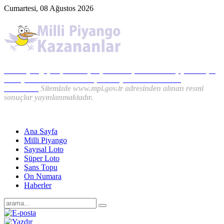
Cumartesi, 08 Ağustos 2026
Milli Piyango, Süper Loto, Sayısal Loto, On Numara, Şans Topu
Sonuçları ve MPİ Haberleri, İkramiye Kazananlardan
Haberler...
Sitemizde www.mpi.gov.tr adresinden alınan resmi
sonuçlar yayınlanmaktadır.
Ana Sayfa
Milli Piyango
Sayısal Loto
Süper Loto
Şans Topu
On Numara
Haberler