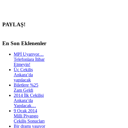
PAYLAŞ!
En
Son Eklenenler
MPİ Uyarıyor…
Telefonlara İtibar
Etmeyin!
Üç Çekiliş
Ankara’da
yapılacak
Biletlere %25
Zam Geldi
2014 İlk Çekilişi
Ankara’da
Yapılacak…
9 Ocak 2014
Milli Piyango
Çekiliş Sonuçları
Bir dramı yaşıyor