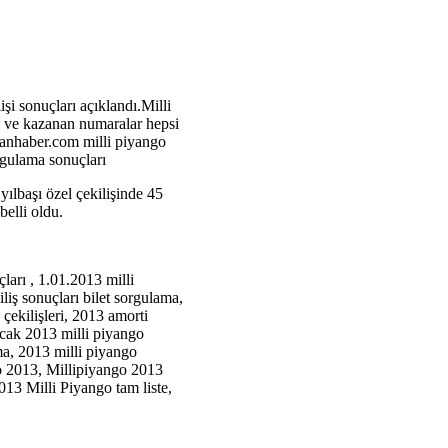
işi sonuçları açıklandı.Milli
rı ve kazanan numaralar hepsi
anhaber.com milli piyango
sorgulama sonuçları
ılbaşı özel çekilişinde 45
elli oldu.
ları , 1.01.2013 milli
liş sonuçları bilet sorgulama,
çekilişleri, 2013 amorti
 ocak 2013 milli piyango
ma, 2013 milli piyango
go 2013, Millipiyango 2013
013 Milli Piyango tam liste,