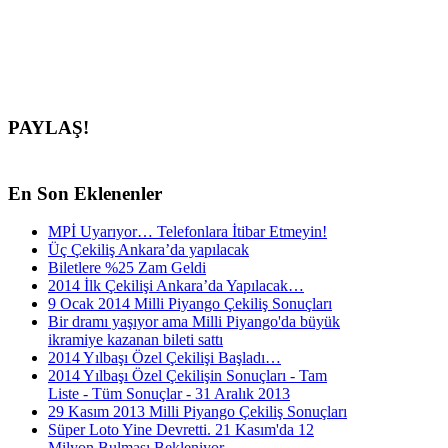
PAYLAŞ!
En
Son Eklenenler
MPİ Uyarıyor… Telefonlara İtibar Etmeyin!
Üç Çekiliş Ankara’da yapılacak
Biletlere %25 Zam Geldi
2014 İlk Çekilişi Ankara’da Yapılacak…
9 Ocak 2014 Milli Piyango Çekiliş Sonuçları
Bir dramı yaşıyor ama Milli Piyango'da büyük
ikramiye kazanan bileti sattı
2014 Yılbaşı Özel Çekilişi Başladı…
2014 Yılbaşı Özel Çekilişin Sonuçları - Tam
Liste - Tüm Sonuçlar - 31 Aralık 2013
29 Kasım 2013 Milli Piyango Çekiliş Sonuçları
Süper Loto Yine Devretti. 21 Kasım'da 12
Milyon Bulması Bekleniyor...