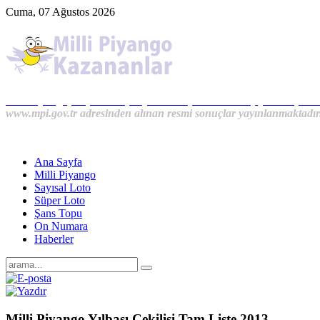
Cuma, 07 Ağustos 2026
Milli Piyango, Süper Loto, Sayısal Loto, On Numara, Şans Topu S
www.mpi.gov.tr adresinden alınan resmi sonuçlar yayınlanmaktadır
Ana Sayfa
Milli Piyango
Sayısal Loto
Süper Loto
Şans Topu
On Numara
Haberler
Milli Piyango Yılbaşı Çekilişi Tam Liste 2013