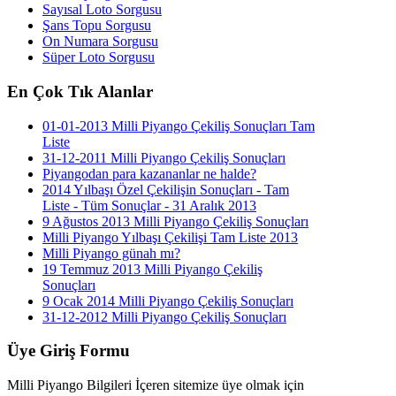
Sayısal Loto Sorgusu
Şans Topu Sorgusu
On Numara Sorgusu
Süper Loto Sorgusu
En
Çok Tık Alanlar
01-01-2013 Milli Piyango Çekiliş Sonuçları Tam
Liste
31-12-2011 Milli Piyango Çekiliş Sonuçları
Piyangodan para kazananlar ne halde?
2014 Yılbaşı Özel Çekilişin Sonuçları - Tam
Liste - Tüm Sonuçlar - 31 Aralık 2013
9 Ağustos 2013 Milli Piyango Çekiliş Sonuçları
Milli Piyango Yılbaşı Çekilişi Tam Liste 2013
Milli Piyango günah mı?
19 Temmuz 2013 Milli Piyango Çekiliş
Sonuçları
9 Ocak 2014 Milli Piyango Çekiliş Sonuçları
31-12-2012 Milli Piyango Çekiliş Sonuçları
Üye
Giriş Formu
Milli Piyango Bilgileri İçeren sitemize üye olmak için