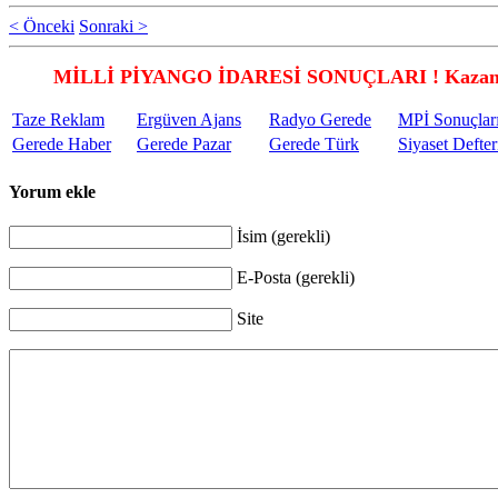
< Önceki
Sonraki >
MİLLİ PİYANGO İDARESİ SONUÇLARI ! Kazandı
Taze Reklam
Ergüven Ajans
Radyo Gerede
MPİ Sonuçlar
Gerede Haber
Gerede Pazar
Gerede Türk
Siyaset Defter
Yorum ekle
İsim (gerekli)
E-Posta (gerekli)
Site